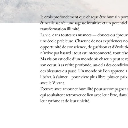
Je crois profondément que chaque être humain porte
étincelle sacrée, une sagesse intuitive et un potentiel
transformation illimité.
La vie, dans toutes ses nuances — douces ou éprouv
une école précieuse. Chacune de nos expériences no
opportunité de conscience, de guérison et d’évolut
n’arrive par hasard : tout est interconnecté, tout rés
Ma vision est celle d’un monde où chacun peut se r
son cœur, à sa vérité profonde, au-delà des conditi
des blessures du passé. Un monde où l’on apprend à s
libérer, à s’aimer… pour vivre plus libre, plus en paix
avec le Vivant.
J’œuvre avec amour et humilité pour accompagner ce
qui souhaitent retrouver ce lien avec leur Être, dans 
leur rythme et de leur unicité.