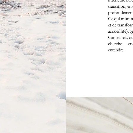
transition, en 
profondément
Ce qui m’anim
et de transfo
accueilli(e), g
Car je crois q
cherche — enco
entendre.