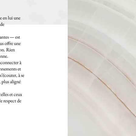
 en lui une
 de
antes — est
us offre une
ion. Rien
onne.
econnecter à
onnements et
’écouter, à se
, plus aligné
lles et ceux
le respect de